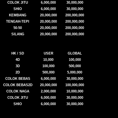
COLOK JITU
6,000,000
30,000,000
SHIO
6,000,000
30,000,000
KEMBANG
20,000,000
200,000,000
TENGAH-TEPI
20,000,000
200,000,000
50-50
20,000,000
200,000,000
SILANG
20,000,000
200,000,000
HK / SD
USER
GLOBAL
4D
10,000
100,000
3D
100,000
500,000
2D
500,000
5,000,000
COLOK BEBAS
6,000,000
30,000,000
COLOK BEBAS2D
20,000,000
100,000,000
COLOK NAGA
2,000,000
10,000,000
COLOK JITU
6,000,000
30,000,000
SHIO
6,000,000
30,000,000