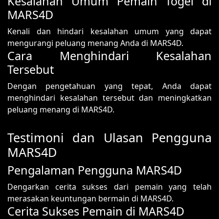
Kesalahan Umum Pemain Togel di
MARS4D
Kenali dan hindari kesalahan umum yang dapat
mengurangi peluang menang Anda di MARS4D.
Cara Menghindari Kesalahan
Tersebut
Dengan pengetahuan yang tepat, Anda dapat
menghindari kesalahan tersebut dan meningkatkan
peluang menang di MARS4D.
Testimoni dan Ulasan Pengguna
MARS4D
Pengalaman Pengguna MARS4D
Dengarkan cerita sukses dari pemain yang telah
merasakan keuntungan bermain di MARS4D.
Cerita Sukses Pemain di MARS4D