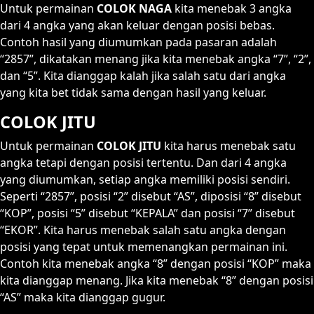
Untuk permainan
COLOK NAGA
kita menebak 3 angka
dari 4 angka yang akan keluar dengan posisi bebas.
Contoh hasil yang diumumkan pada pasaran adalah
“2857”, dikatakan menang jika kita menebak angka “7”, “2”,
dan “5”. Kita dianggap kalah jika salah satu dari angka
yang kita bet tidak sama dengan hasil yang keluar.
COLOK JITU
Untuk permainan
COLOK JITU
kita harus menebak satu
angka tetapi dengan posisi tertentu. Dan dari 4 angka
yang diumumkan, setiap angka memiliki posisi sendiri.
Seperti “2857”, posisi “2” disebut “AS”, diposisi “8” disebut
“KOP”, posisi “5” disebut “KEPALA” dan posisi “7” disebut
“EKOR”. Kita harus menebak salah satu angka dengan
posisi yang tepat untuk memenangkan permainan ini.
Contoh kita menebak angka “8” dengan posisi “KOP” maka
kita dianggap menang. Jika kita menebak “8” dengan posisi
“AS” maka kita dianggap gugur.