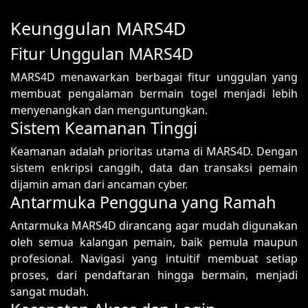
Keunggulan MARS4D
Fitur Unggulan MARS4D
MARS4D menawarkan berbagai fitur unggulan yang
membuat pengalaman bermain togel menjadi lebih
menyenangkan dan menguntungkan.
Sistem Keamanan Tinggi
Keamanan adalah prioritas utama di MARS4D. Dengan
sistem enkripsi canggih, data dan transaksi pemain
dijamin aman dari ancaman cyber.
Antarmuka Pengguna yang Ramah
Antarmuka MARS4D dirancang agar mudah digunakan
oleh semua kalangan pemain, baik pemula maupun
profesional. Navigasi yang intuitif membuat setiap
proses, dari pendaftaran hingga bermain, menjadi
sangat mudah.