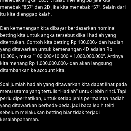
menebak “857” dan 2D jika kita menebak “57”. Selain dari
itu kita dianggap kalah.
Dan kemenangan kita dibayar berdasarkan nominal
betting kita untuk angka tersebut dikali hadiah yang
ditentukan. Contoh kita betting Rp 100.000,- dan hadiah
yang ditawarkan untuk kemenangan 4D adalah Rp
10.000,-, maka “100.000×10.000 = 1.000.000.000”. Artinya
kita menang Rp 1.000.000.000,- dan akan langsung
ditambahkan ke account kita.
Soal jumlah hadiah yang ditawarkan kita dapat lihat pada
menu utama yang tertulis “Hadiah” untuk lebih rinci. Tapi
perlu diperhatikan, untuk setiap jenis permainan hadiah
yang ditawarkan berbeda-beda. Jadi baca lebih teliti
sebelum melakukan betting biar tidak terjadi
kesalahpahaman.