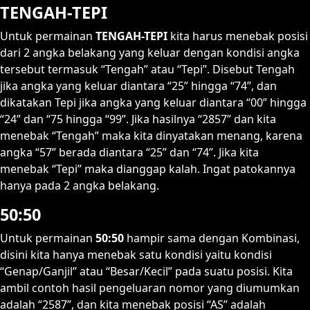
TENGAH-TEPI
Untuk permainan
TENGAH-TEPI
kita harus menebak posisi
dari 2 angka belakang yang keluar dengan kondisi angka
tersebut termasuk “Tengah” atau “Tepi”. Disebut Tengah
jika angka yang keluar diantara “25” hingga “74”, dan
dikatakan Tepi jika angka yang keluar diantara “00” hingga
“24” dan “75 hingga “99”. Jika hasilnya “2857” dan kita
menebak “Tengah” maka kita dinyatakan menang, karena
angka “57” berada diantara “25” dan “74”. Jika kita
menebak “Tepi” maka dianggap kalah. Ingat patokannya
hanya pada 2 angka belakang.
50:50
Untuk permainan
50:50
hampir sama dengan Kombinasi,
disini kita hanya menebak satu kondisi yaitu kondisi
“Genap/Ganjil” atau “Besar/Kecil” pada suatu posisi. Kita
ambil contoh hasil pengeluaran nomor yang diumumkan
adalah “2587”, dan kita menebak posisi “AS” adalah