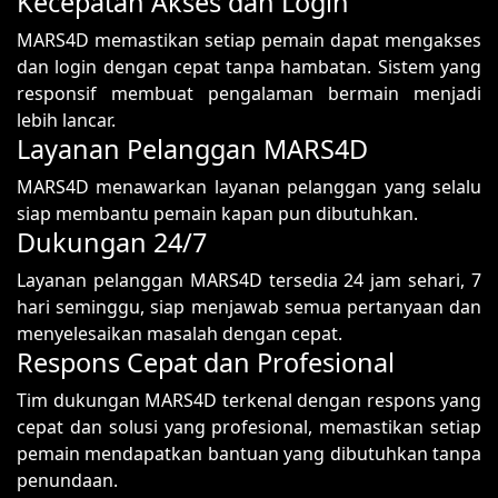
Kecepatan Akses dan Login
MARS4D memastikan setiap pemain dapat mengakses
dan login dengan cepat tanpa hambatan. Sistem yang
responsif membuat pengalaman bermain menjadi
lebih lancar.
Layanan Pelanggan MARS4D
MARS4D menawarkan layanan pelanggan yang selalu
siap membantu pemain kapan pun dibutuhkan.
Dukungan 24/7
Layanan pelanggan MARS4D tersedia 24 jam sehari, 7
hari seminggu, siap menjawab semua pertanyaan dan
menyelesaikan masalah dengan cepat.
Respons Cepat dan Profesional
Tim dukungan MARS4D terkenal dengan respons yang
cepat dan solusi yang profesional, memastikan setiap
pemain mendapatkan bantuan yang dibutuhkan tanpa
penundaan.