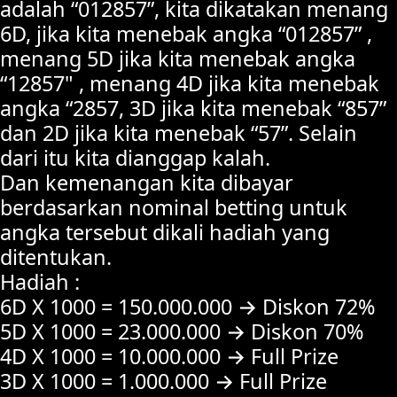
adalah “012857”, kita dikatakan menang
6D, jika kita menebak angka “012857” ,
menang 5D jika kita menebak angka
“12857" , menang 4D jika kita menebak
angka “2857, 3D jika kita menebak “857”
dan 2D jika kita menebak “57”. Selain
dari itu kita dianggap kalah.
Dan kemenangan kita dibayar
berdasarkan nominal betting untuk
angka tersebut dikali hadiah yang
ditentukan.
Hadiah :
6D X 1000 = 150.000.000 → Diskon 72%
5D X 1000 = 23.000.000 → Diskon 70%
4D X 1000 = 10.000.000 → Full Prize
3D X 1000 = 1.000.000 → Full Prize