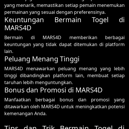
yang menarik, memastikan setiap pemain menemukan
permainan yang sesuai dengan preferensinya.
Keuntungan Bermain Togel di
MARS4D
Bermain di MARS4D memberikan berbagai
keuntungan yang tidak dapat ditemukan di platform
lain.
Peluang Menang Tinggi
MARS4D menawarkan peluang menang yang lebih
tinggi dibandingkan platform lain, membuat setiap
taruhan lebih menguntungkan.
Bonus dan Promosi di MARS4D
Manfaatkan berbagai bonus dan promosi yang
ditawarkan oleh MARS4D untuk meningkatkan potensi
kemenangan Anda.
Tips dan Trik Bermain Togel di