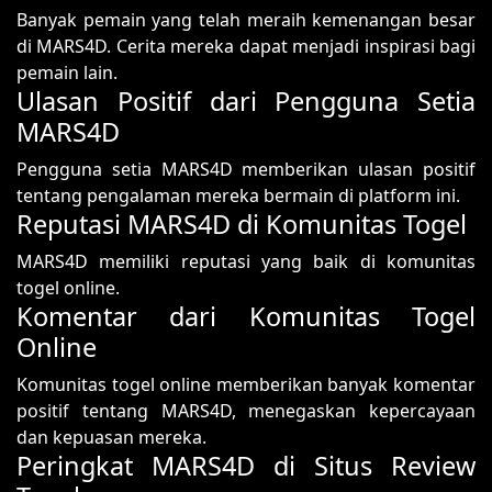
Banyak pemain yang telah meraih kemenangan besar
di MARS4D. Cerita mereka dapat menjadi inspirasi bagi
pemain lain.
Ulasan Positif dari Pengguna Setia
MARS4D
Pengguna setia MARS4D memberikan ulasan positif
tentang pengalaman mereka bermain di platform ini.
Reputasi MARS4D di Komunitas Togel
MARS4D memiliki reputasi yang baik di komunitas
togel online.
Komentar dari Komunitas Togel
Online
Komunitas togel online memberikan banyak komentar
positif tentang MARS4D, menegaskan kepercayaan
dan kepuasan mereka.
Peringkat MARS4D di Situs Review